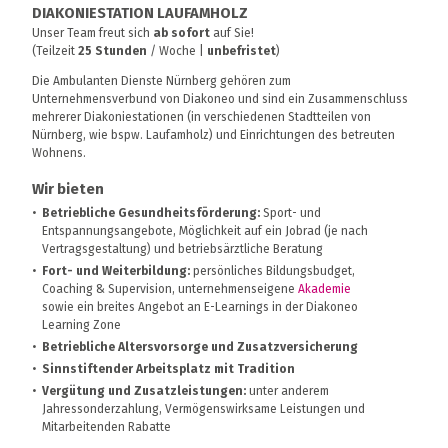
DIAKONIESTATION LAUFAMHOLZ
Unser Team freut sich
ab sofort
auf Sie!
(Teilzeit
25 Stunden
/ Woche |
unbefristet
)
Die Ambulanten Dienste Nürnberg gehören zum
Unternehmensverbund von Diakoneo und sind ein Zusammenschluss
mehrerer Diakoniestationen (in verschiedenen Stadtteilen von
Nürnberg, wie bspw. Laufamholz) und Einrichtungen des betreuten
Wohnens.
Wir bieten
Betriebliche Gesundheitsförderung:
Sport- und
Entspannungsangebote, Möglichkeit auf ein Jobrad (je nach
Vertragsgestaltung) und betriebsärztliche Beratung
Fort- und Weiterbildung:
persönliches Bildungsbudget,
Coaching & Supervision, unternehmenseigene
Akademie
sowie ein breites Angebot an E-Learnings in der Diakoneo
Learning Zone
Betriebliche Altersvorsorge und Zusatzversicherung
Sinnstiftender Arbeitsplatz mit Tradition
Vergütung und Zusatzleistungen:
unter anderem
Jahressonderzahlung, Vermögenswirksame Leistungen und
Mitarbeitenden Rabatte