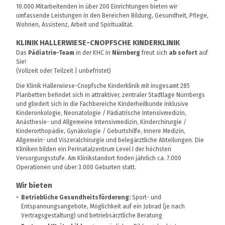
10.000 Mitarbeitenden in über 200 Einrichtungen bieten wir
umfassende Leistungen in den Bereichen Bildung, Gesundheit, Pflege,
Wohnen, Assistenz, Arbeit und Spiritualität.
KLINIK HALLERWIESE-CNOPFSCHE KINDERKLINIK
Das
Pädiatrie-Team
in der KHC in
Nürnberg
freut sich
ab sofort
auf
Sie!
(Vollzeit oder Teilzeit | unbefristet)
Die Klinik Hallerwiese-Cnopfsche Kinderklinik mit insgesamt 285
Planbetten befindet sich in attraktiver, zentraler Stadtlage Nürnbergs
und gliedert sich in die Fachbereiche Kinderheilkunde inklusive
Kinderonkologie, Neonatologie / Pädiatrische Intensivmedizin,
Anästhesie- und Allgemeine Intensivmedizin, Kinderchirurgie /
Kinderorthopädie, Gynäkologie / Geburtshilfe, Innere Medizin,
Allgemein- und Viszeralchirurgie und belegärztliche Abteilungen. Die
Kliniken bilden ein Perinatalzentrum Level I der höchsten
Versorgungsstufe. Am Klinikstandort finden jährlich ca. 7.000
Operationen und über 3.000 Geburten statt.
Wir bieten
Betriebliche Gesundheitsförderung:
Sport- und
Entspannungsangebote, Möglichkeit auf ein Jobrad (je nach
Vertragsgestaltung) und betriebsärztliche Beratung