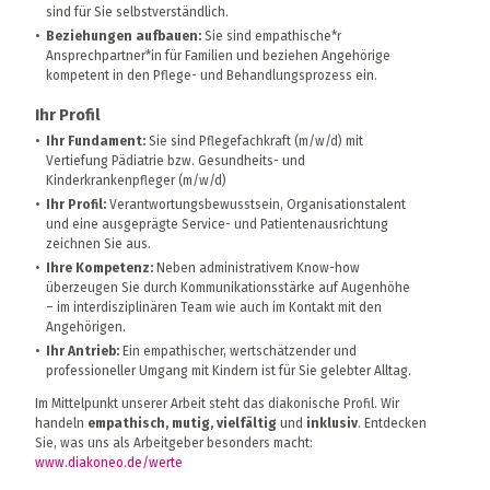
sind für Sie selbstverständlich.
Beziehungen aufbauen:
Sie sind empathische*r
Ansprechpartner*in für Familien und beziehen Angehörige
kompetent in den Pflege- und Behandlungsprozess ein.
Ihr Profil
Ihr Fundament:
Sie sind Pflegefachkraft (m/w/d) mit
Vertiefung Pädiatrie bzw. Gesundheits- und
Kinderkrankenpfleger (m/w/d)
Ihr Profil:
Verantwortungsbewusstsein, Organisationstalent
und eine ausgeprägte Service- und Patientenausrichtung
zeichnen Sie aus.
Ihre Kompetenz:
Neben administrativem Know-how
überzeugen Sie durch Kommunikationsstärke auf Augenhöhe
– im interdisziplinären Team wie auch im Kontakt mit den
Angehörigen.
Ihr Antrieb:
Ein empathischer, wertschätzender und
professioneller Umgang mit Kindern ist für Sie gelebter Alltag.
Im Mittelpunkt unserer Arbeit steht das diakonische Profil. Wir
handeln
empathisch, mutig, vielfältig
und
inklusiv
. Entdecken
Sie, was uns als Arbeitgeber besonders macht:
www.diakoneo.de/werte