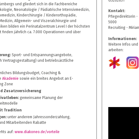
GS202631
Nürnbergs und gliedert sich in die Fachbereiche
kologie, Neonatologie / Pädiatrische Intensivmedizin,
Kontakt:
vmedizin, Kinderchirurgie / Kinderorthopädie,
Pflegedirektorin -
Medizin, Allgemein- und Viszeralchirurgie und
5000
niken bilden ein Perinatalzentrum Level I der höchsten
Recruiting - Miria
t finden jährlich ca. 7.000 Operationen und über
Informationen:
Weitere Infos und
arbeiten:
erung:
Sport- und Entspannungsangebote,
ch Vertragsgestaltung) und betriebsärztliche
nliches Bildungsbudget, Coaching &
ne
Akademie
sowie ein breites Angebot an E-
ing Zone
und Zusatzversicherung
ivatleben:
gemeinsame Planung der
zeitmodelle
it Tradition
gen:
unter anderem Jahressonderzahlung,
nd Mitarbeitenden Rabatte
fits auf:
www.diakoneo.de/vorteile