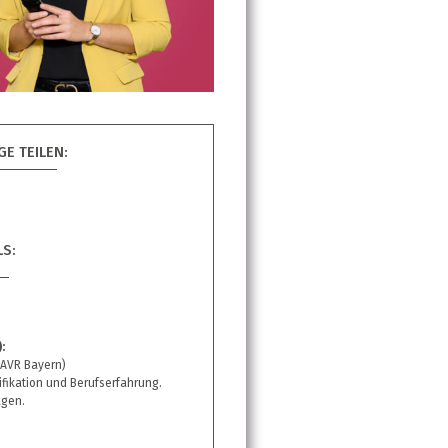
E TEILEN:
LS:
:
(AVR Bayern)
ifikation und Berufserfahrung.
gen.