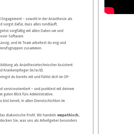
el Engagement – sowohl in der Anästhesie als
 sorgst dafür, dass alles rundläuft.
gehst sorgfältig mit allen Daten um und
hesie-Software.
lässig, und im Team arbeitest du eng und
 Berufsgruppen zusammen.
bildung als Anästhesietechnischer Assistent
nd Krankenpfleger (m/w/d).
ringst du bereits mit und fühlst dich im OP-
und serviceorientiert – und punktest mit deinem
 guten Blick fürs Administrative.
Du bist bereit, in allen Dienstschichten im
 das diakonische Profil. Wir handeln
empathisch,
tdecken Sie, was uns als Arbeitgeber besonders