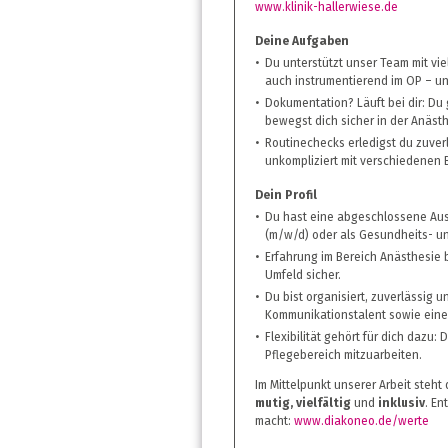
www.klinik-hallerwiese.de
Deine Aufgaben
Du unterstützt unser Team mit vi
auch instrumentierend im OP – und
Dokumentation? Läuft bei dir: Du 
bewegst dich sicher in der Anäst
Routinechecks erledigst du zuver
unkompliziert mit verschiedenen
Dein Profil
Du hast eine abgeschlossene Aus
(m/w/d) oder als Gesundheits- u
Erfahrung im Bereich Anästhesie b
Umfeld sicher.
Du bist organisiert, zuverlässig 
Kommunikationstalent sowie einem
Flexibilität gehört für dich dazu: 
Pflegebereich mitzuarbeiten.
Im Mittelpunkt unserer Arbeit steht
mutig, vielfältig
und
inklusiv
. En
macht:
www.diakoneo.de/werte