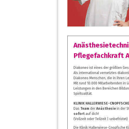
Anästhesietechni
Pflegefachkraft 
Diakoneo ist eines der größten Ge
Als international vernetztes diako
Diakoneo Menschen, die in ihren L
Mit rund 10.000 Mitarbeitenden in 
Leistungen in den Bereichen Bildun
Spiritualität.
KLINIK HALLERWIESE-CNOPFSCHE
Das
Team
der
Anästhesie
in der S
sofort
auf dich!
(Vollzeit oder Teilzeit | unbefristet)
Die Klinik Hallerwiese-Cnopfsche Ki