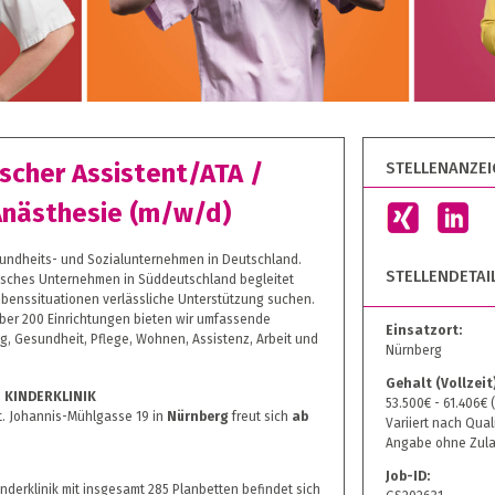
STELLENANZEIG
scher Assistent/ATA /
Anästhesie (m/w/d)
sundheits- und Sozialunternehmen in Deutschland.
STELLENDETAI
nisches Unternehmen in Süddeutschland begleitet
ebenssituationen verlässliche Unterstützung suchen.
über 200 Einrichtungen bieten wir umfassende
Einsatzort:
g, Gesundheit, Pflege, Wohnen, Assistenz, Arbeit und
Nürnberg
Gehalt (Vollzeit)
 KINDERKLINIK
53.500€ - 61.406€ 
t. Johannis-Mühlgasse 19 in
Nürnberg
freut sich
ab
Variiert nach Qual
Angabe ohne Zula
Job-ID:
nderklinik mit insgesamt 285 Planbetten befindet sich