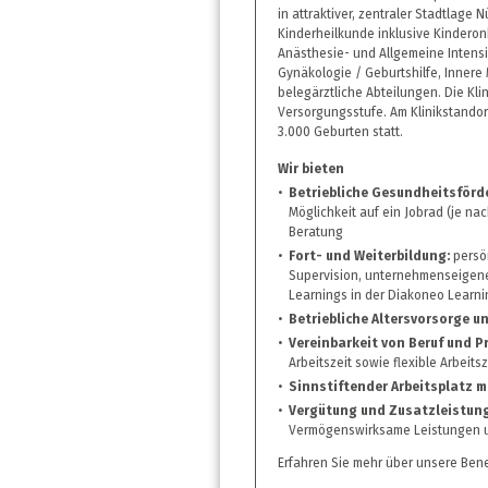
in attraktiver, zentraler Stadtlage 
Kinderheilkunde inklusive Kinderon
Anästhesie- und Allgemeine Intensi
Gynäkologie / Geburtshilfe, Innere 
belegärztliche Abteilungen. Die Kli
Versorgungsstufe. Am Klinikstandor
3.000 Geburten statt.
Wir bieten
Betriebliche Gesundheitsförd
Möglichkeit auf ein Jobrad (je na
Beratung
Fort- und Weiterbildung:
persö
Supervision, unternehmenseige
Learnings in der Diakoneo Learn
Betriebliche Altersvorsorge 
Vereinbarkeit von Beruf und Pr
Arbeitszeit sowie flexible Arbeits
Sinnstiftender Arbeitsplatz m
Vergütung und Zusatzleistun
Vermögenswirksame Leistungen u
Erfahren Sie mehr über unsere Bene