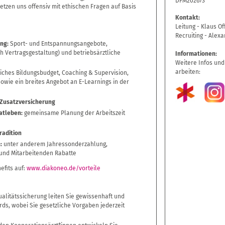
DFM202673
tzen uns offensiv mit ethischen Fragen auf Basis
Kontakt:
Leitung - Klaus Of
Recruiting - Alexa
ng:
Sport- und Entspannungsangebote,
ch Vertragsgestaltung) und betriebsärztliche
Informationen:
Weitere Infos und
arbeiten:
iches Bildungsbudget, Coaching & Supervision,
owie ein breites Angebot an E-Learnings in der
 Zusatzversicherung
atleben:
gemeinsame Planung der Arbeitszeit
radition
:
unter anderem Jahressonderzahlung,
nd Mitarbeitenden Rabatte
efits auf:
www.diakoneo.de/vorteile
litätssicherung leiten Sie gewissenhaft und
ds, wobei Sie gesetzliche Vorgaben jederzeit