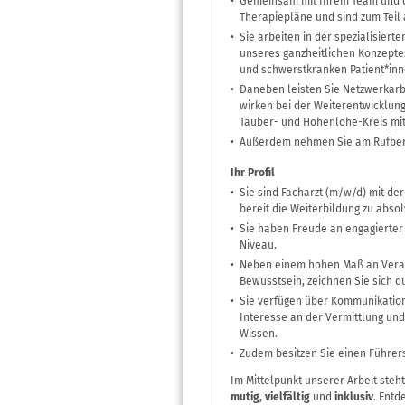
Gemeinsam mit Ihrem Team und d
Therapiepläne und sind zum Teil 
Sie arbeiten in der spezialisier
unseres ganzheitlichen Konzept
und schwerstkranken Patient*inn
Daneben leisten Sie Netzwerkarb
wirken bei der Weiterentwicklun
Tauber- und Hohenlohe-Kreis mit
Außerdem nehmen Sie am Rufberei
Ihr Profil
Sie sind Facharzt (m/w/d) mit de
bereit die Weiterbildung zu absol
Sie haben Freude an engagierter
Niveau.
Neben einem hohen Maß an Vera
Bewusstsein, zeichnen Sie sich d
Sie verfügen über Kommunikation
Interesse an der Vermittlung und
Wissen.
Zudem besitzen Sie einen Führers
Im Mittelpunkt unserer Arbeit steh
mutig, vielfältig
und
inklusiv
. Entd