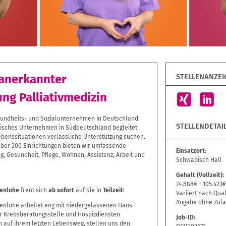
STELLENANZEIG
 anerkannter
ng Palliativmedizin
sundheits- und Sozialunternehmen in Deutschland.
STELLENDETAIL
onisches Unternehmen in Süddeutschland begleitet
ebenssituationen verlässliche Unterstützung suchen.
 über 200 Einrichtungen bieten wir umfassende
Einsatzort:
g, Gesundheit, Pflege, Wohnen, Assistenz, Arbeit und
Schwäbisch Hall
Gehalt (Vollzeit):
74.888€ - 105.423
henlohe
freut sich
ab sofort
auf Sie in
Teilzeit
!
Variiert nach Qual
Angabe ohne Zula
nlohe arbeitet eng mit niedergelassenen Haus-
er Krebsberatungsstelle und Hospizdiensten
Job-ID:
 auf ihrem letzten Lebensweg, stellen uns den