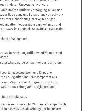
en Kooperationsärzt*innen entwickeln Sie
auch in deren Umsetzung involviert.
ten ambulanten Palliativ-Versorgung im Rahmen
es, der Betreuung und Behandlung von schwer-
en unter Einbeziehung ihrer Angehörigen.
eit mit allen Kooperationspartner*innen und
g der SAPV im Landkreis Schwäbisch Hall, Main-
.
tschaftsdienst teil.
r Zusatzbezeichnung Palliativmedizin oder sind
vieren.
 selbstständiger Arbeit auf hohem fachlichem
ntwortungsbewusstsein und Empathie
urch Kollegialität und Teamkompetenz aus.
s- und Organisationsfähigkeiten und haben
 Weiterentwicklung von Fertigkeiten und
chein der Klasse B.
t das diakonische Profil. Wir handeln
empathisch,
ecken Sie, was uns als Arbeitgeber besonders