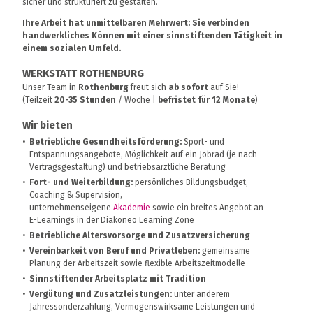
sicher und strukturiert zu gestalten.
Ihre Arbeit hat unmittelbaren Mehrwert: Sie verbinden
handwerkliches Können mit einer sinnstiftenden Tätigkeit in
einem sozialen Umfeld.
WERKSTATT ROTHENBURG
Unser Team in
Rothenburg
freut sich
ab sofort
auf Sie!
(Teilzeit
20-35 Stunden
/ Woche |
befristet für 12 Monate
)
Wir bieten
Betriebliche Gesundheitsförderung:
Sport- und
Entspannungsangebote, Möglichkeit auf ein Jobrad (je nach
Vertragsgestaltung) und betriebsärztliche Beratung
Fort- und Weiterbildung:
persönliches Bildungsbudget,
Coaching & Supervision,
unternehmenseigene
Akademie
sowie ein breites Angebot an
E-Learnings in der Diakoneo Learning Zone
Betriebliche Altersvorsorge und Zusatzversicherung
Vereinbarkeit von Beruf und Privatleben:
gemeinsame
Planung der Arbeitszeit sowie flexible Arbeitszeitmodelle
Sinnstiftender Arbeitsplatz mit Tradition
Vergütung und Zusatzleistungen:
unter anderem
Jahressonderzahlung, Vermögenswirksame Leistungen und