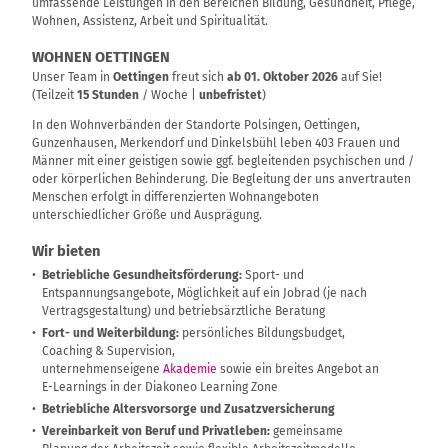
umfassende Leistungen in den Bereichen Bildung, Gesundheit, Pflege,
Wohnen, Assistenz, Arbeit und Spiritualität.
WOHNEN OETTINGEN
Unser Team in
Oettingen
freut sich
ab 01. Oktober 2026
auf Sie!
(Teilzeit
15 Stunden
/ Woche |
unbefristet
)
In den Wohnverbänden der Standorte Polsingen, Oettingen,
Gunzenhausen, Merkendorf und Dinkelsbühl leben 403 Frauen und
Männer mit einer geistigen sowie ggf. begleitenden psychischen und /
oder körperlichen Behinderung. Die Begleitung der uns anvertrauten
Menschen erfolgt in differenzierten Wohnangeboten
unterschiedlicher Größe und Ausprägung.
Wir bieten
Betriebliche Gesundheitsförderung:
Sport- und
Entspannungsangebote, Möglichkeit auf ein Jobrad (je nach
Vertragsgestaltung) und betriebsärztliche Beratung
Fort- und Weiterbildung:
persönliches Bildungsbudget,
Coaching & Supervision,
unternehmenseigene
Akademie
sowie ein breites Angebot an
E-Learnings in der Diakoneo Learning Zone
Betriebliche Altersvorsorge und Zusatzversicherung
Vereinbarkeit von Beruf und Privatleben:
gemeinsame