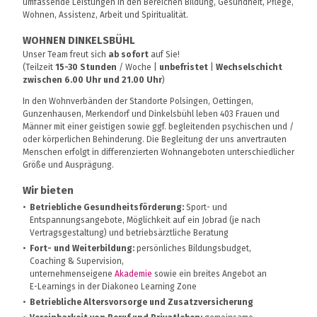
umfassende Leistungen in den Bereichen Bildung, Gesundheit, Pflege,
Wohnen, Assistenz, Arbeit und Spiritualität.
WOHNEN DINKELSBÜHL
Unser Team freut sich
ab sofort
auf Sie!
(Teilzeit
15-30 Stunden
/ Woche |
unbefristet
|
Wechselschicht
zwischen 6.00 Uhr und 21.00 Uhr
)
In den Wohnverbänden der Standorte Polsingen, Oettingen,
Gunzenhausen, Merkendorf und Dinkelsbühl leben 403 Frauen und
Männer mit einer geistigen sowie ggf. begleitenden psychischen und /
oder körperlichen Behinderung. Die Begleitung der uns anvertrauten
Menschen erfolgt in differenzierten Wohnangeboten unterschiedlicher
Größe und Ausprägung.
Wir bieten
Betriebliche Gesundheitsförderung:
Sport- und
Entspannungsangebote, Möglichkeit auf ein Jobrad (je nach
Vertragsgestaltung) und betriebsärztliche Beratung
Fort- und Weiterbildung:
persönliches Bildungsbudget,
Coaching & Supervision,
unternehmenseigene
Akademie
sowie ein breites Angebot an
E-Learnings in der Diakoneo Learning Zone
Betriebliche Altersvorsorge und Zusatzversicherung