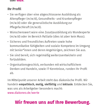
über
voize
.
Ihr Profil
Sie verfügen über eine abgeschlossene Ausbildung als
Altenpfleger (m/w/d), Gesundheits- und Krankenpfleger
(m/w/d) oder die generalistische Ausbildung zur
Pflegefachkraft (m/w/d).
Wünschenswert wäre eine Zusatzausbildung als Wundexperte
(m/w/d) oder im Bereich Palliativ (dies ist aber kein Muss).
Sicheres und freundliches Auftreten sowie hohe
kommunikative Fähigkeiten und soziale Kompetenz im Umgang
mit Senior*innen und deren Angehörigen, zeichnen Sie aus.
Sie sind bereit, sich regelmäßig weiterzuentwickeln und
fortzubilden.
Organisationsgeschick, verbunden mit wirtschaftlichem
Denken und Handeln, sowie IT-Kenntnisse, runden Ihr Profil
ab.
Im Mittelpunkt unserer Arbeit steht das diakonische Profil. Wir
handeln
empathisch, mutig, vielfältig
und
inklusiv
. Entdecken Sie,
was uns als Arbeitgeber besonders macht:
www.diakoneo.de/werte
Wir freuen uns auf Ihre Bewerbung.