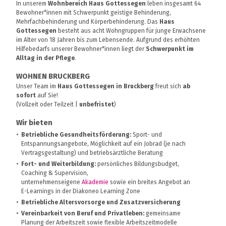
In unserem
Wohnbereich Haus Gottessegen
leben insgesamt 64
Bewohner*innen mit Schwerpunkt geistige Behinderung,
Mehrfachbehinderung und Körperbehinderung. Das
Haus
Gottessegen
besteht aus acht Wohngruppen für junge Erwachsene
im Alter von 18 Jahren bis zum Lebensende. Aufgrund des erhöhten
Hilfebedarfs unserer Bewohner*innen liegt der
Schwerpunkt im
Alltag in der Pflege
.
WOHNEN BRUCKBERG
Unser Team im
Haus Gottessegen in Bruckberg
freut sich
ab
sofort
auf Sie!
(Vollzeit oder Teilzeit |
unbefristet
)
Wir bieten
Betriebliche Gesundheitsförderung:
Sport- und
Entspannungsangebote, Möglichkeit auf ein Jobrad (je nach
Vertragsgestaltung) und betriebsärztliche Beratung
Fort- und Weiterbildung:
persönliches Bildungsbudget,
Coaching & Supervision,
unternehmenseigene
Akademie
sowie ein breites Angebot an
E-Learnings in der Diakoneo Learning Zone
Betriebliche Altersvorsorge und Zusatzversicherung
Vereinbarkeit von Beruf und Privatleben:
gemeinsame
Planung der Arbeitszeit sowie flexible Arbeitszeitmodelle