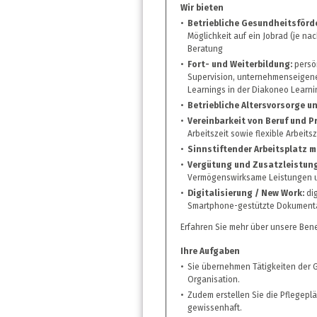
Wir bieten
Betriebliche Gesundheitsförd
Möglichkeit auf ein Jobrad (je na
Beratung
Fort- und Weiterbildung:
persö
Supervision, unternehmenseige
Learnings in der Diakoneo Learn
Betriebliche Altersvorsorge 
Vereinbarkeit von Beruf und Pr
Arbeitszeit sowie flexible Arbeits
Sinnstiftender Arbeitsplatz m
Vergütung und Zusatzleistun
Vermögenswirksame Leistungen u
Digitalisierung / New Work:
dig
Smartphone-gestützte Dokument
Erfahren Sie mehr über unsere Bene
Ihre Aufgaben
Sie übernehmen Tätigkeiten der 
Organisation.
Zudem erstellen Sie die Pflegepl
gewissenhaft.