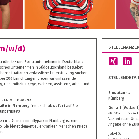
STELLENANZEIG
(m/w/d)
sundheits- und Sozialunternehmen in Deutschland.
nisches Unternehmen in Süddeutschland begleitet
ebenssituationen verlässliche Unterstützung suchen.
STELLENDETAI
über 200 Einrichtungen bieten wir umfassende
g, Gesundheit, Pflege, Wohnen, Assistenz, Arbeit und
Einsatzort:
Nürnberg
HEN MIT DEMENZ
aße in Nürnberg
freut sich
ab sofort
auf Sie!
Gehalt (Vollzeit)
unbefristet)
48.781€ - 55.922€ 
Variiert nach Qual
 mit Demenz im Tillypark in Nürnberg ist eine
Angabe ohne Zula
o. Sie bietet dementiell erkrankten Menschen Pflege
n.
Job-ID: