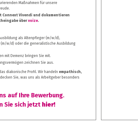
turierenden Maßnahmen für unsere
reude.
mit Connext Vivendi und dokumentieren
cheingabe über
voize
.
usbildung als Altenpfleger (m/w/d),
(m/w/d) oder die generalistische Ausbildung
n mit Demenz bringen Sie mit.
ungsvermögen zeichnen Sie aus.
 das diakonische Profil. Wir handeln
empathisch,
tdecken Sie, was uns als Arbeitgeber besonders
uns auf Ihre Bewerbung.
 Sie sich jetzt
hier!