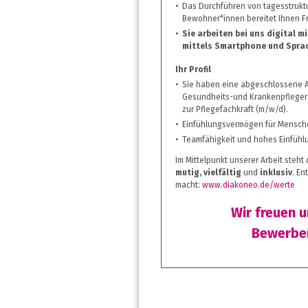
Das Durchführen von tagesstruk
Bewohner*innen bereitet Ihnen F
Sie arbeiten bei uns digital 
mittels Smartphone und Spra
Ihr Profil
Sie haben eine abgeschlossene A
Gesundheits-und Krankenpfleger 
zur Pflegefachkraft (m/w/d).
Einfühlungsvermögen für Mensche
Teamfähigkeit und hohes Einfühl
Im Mittelpunkt unserer Arbeit steht
mutig, vielfältig
und
inklusiv
. En
macht:
www.diakoneo.de/werte
Wir freuen 
Bewerben