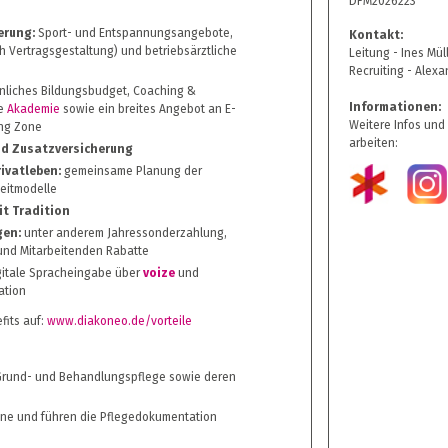
DFM2026223
erung:
Sport- und Entspannungsangebote,
Kontakt:
ch Vertragsgestaltung) und betriebsärztliche
Leitung - Ines Mül
Recruiting - Alexa
nliches Bildungsbudget, Coaching &
Informationen:
ne
Akademie
sowie ein breites Angebot an E-
Weitere Infos und
ing Zone
arbeiten:
und Zusatzversicherung
ivatleben:
gemeinsame Planung der
zeitmodelle
it Tradition
gen:
unter anderem Jahressonderzahlung,
nd Mitarbeitenden Rabatte
itale Spracheingabe über
voize
und
ation
fits auf:
www.diakoneo.de/vorteile
Grund- und Behandlungspflege sowie deren
äne und führen die Pflegedokumentation